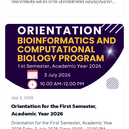
วิทยากรพิเศษ ผศ.ดร.โกวิท เฮงประสาทพร ตอนนี้เป็นอาจารย์
และนักวิจัยที่ University of Tsukuba ประเทศญี่ปุ่น กับ
หัวข้อบรรยายเรื่อง "Build for Yourself, Share with
Everyone: Low-Code Apps for Accessible
Bioinformatics Tools" วันที่ 5 สิงหาคม 2569 เวลา 11:00-
12:00 น. ณ ห้อง 608-5 ชั้น 6 ตึกมหาวชิรุณหิศ (ตึก
คณิตศาสตร์) คณะวิทยาศาสตร์ จุฬาลงกรณ์มหาวิทยาลัย
Special Seminar by Our Distinguished Alumnus Join
us for a special seminar featuring Asst. Prof. Dr.
Kowit Hengprasathporn, one of the first graduates
of our Bioinformatics and Computational Biology
Program, who is currently a faculty member and
researcher at the University of Tsukuba, Japan.
Build for Yourself, Share with Everyone: Low-Code
Apps for Accessible Bioinformatics Tools 📅 Date: 5
August 2026 🕚 Time: 11:00 AM – 12:00 PM 📍 Venue:
July 3, 2026
Room 608-5, 6th Floor, Maha Vajirunhis Building
Orientation for the First Semester,
(Mathematics Building), Faculty of Science,
Chulalongkorn University We warmly invite all
Academic Year 2026
students, faculty members, researchers, and
anyone interested in bioinformatics to join this
Orientation for the First Semester, Academic Year
inspiring seminar and learn how low-code
2026 Date: 3 July 2026 Time: 10:00 - 12:00 PM