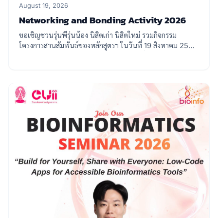
August 19, 2026
Networking and Bonding Activity 2026
ขอเชิญชวนรุ่นพี่รุ่นน้อง นิสิตเก่า นิสิตใหม่ รวมกิจกรรม
โครงการสานสัมพันธ์ของหลักสูตรฯ ในวันที่ 19 สิงหาคม 2569
เวลา 10.00-15.00 น. ณ ห้องเอนกประสงค์ 1 ตึกแถบ คณะ
วิทยาศาสตร์ จุฬาลงกรณ์มหาวิทยาลัย และเตรียมพบกับเสวนา
พิเศษจากนักวิจัย ผู้เชี่ยวชาญ อาจารย์ ในแวดวงในหัวข้อ
"The Future of Bioinformatics and Computational
Biology: Research, Innovation, and Career
Perspectives" กับโครงการสานสัมพันธ์ Networking and
Bonding Activity ประจำปี 2569 We warmly invite all
members of our Bioinformatics and Computational
Biology community—including alumni, current
students, incoming students, senior students, and
junior students—to join us for a day of networking,
inspiring discussions, and meaningful connections.
And join us for a Special Panel Discussion "The
Future of Bioinformatics and Computational
Biology: Research, Innovation, and Career
Perspectives" Featuring distinguished researchers,