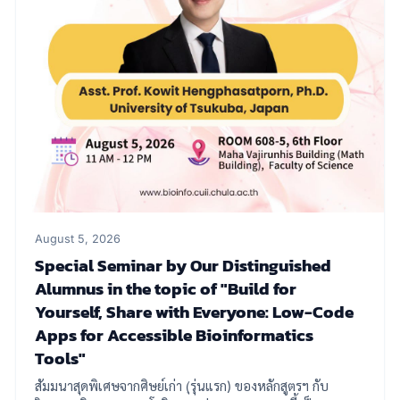
experts, and faculty members, this special panel
discussion is part of the Networking and Bonding
Activity 2026. . 📅 Date: 19 August 2026 🕙 Time:
10:00 AM – 3:00 PM 📍 Venue: Multipurpose Room 1,
Tab Building, Faculty of Science, Chulalongkorn
University We look forward to seeing you there!
August 5, 2026
Special Seminar by Our Distinguished
Alumnus in the topic of "Build for
Yourself, Share with Everyone: Low-Code
Apps for Accessible Bioinformatics
Tools"
สัมมนาสุดพิเศษจากศิษย์เก่า (ุรุ่นแรก) ของหลักสูตรฯ กับ